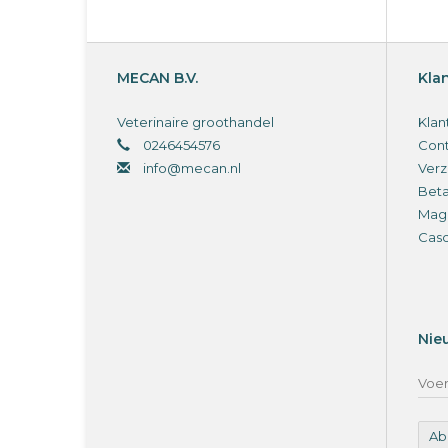
MECAN B.V.
Kla
Veterinaire groothandel
Klan
0246454576
Cont
info@mecan.nl
Verz
Bet
Magi
Cas
Nie
Ab