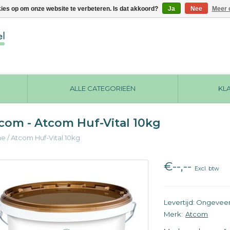
kies op om onze website te verbeteren. Is dat akkoord?
Ja
Nee
Meer 
ALLE CATEGORIEËN
KL
com - Atcom Huf-Vital 10kg
me
/
Atcom Huf-Vital 10kg
€--,--
Excl. btw
Levertijd: Ongevee
Merk:
Atcom