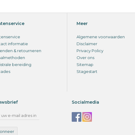
ntenservice
Meer
tenservice
Algemene voorwaarden
act informatie
Disclaimer
enden & retourneren
Privacy Policy
aalmethoden
Over ons
strale bereiding
Sitemap
cades
Stagestart
uwsbrief
Socialmedia
onneer