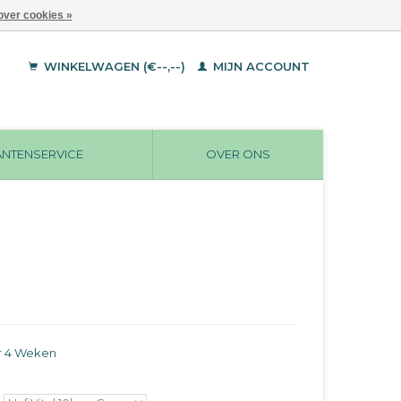
over cookies »
WINKELWAGEN (€--,--)
MIJN ACCOUNT
ANTENSERVICE
OVER ONS
r 4 Weken