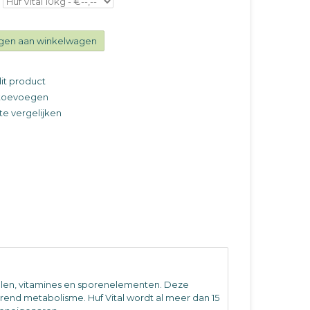
gen aan winkelwagen
it product
t toevoegen
e vergelijken
ralen, vitamines en sporenelementen. Deze
end metabolisme. Huf Vital wordt al meer dan 15