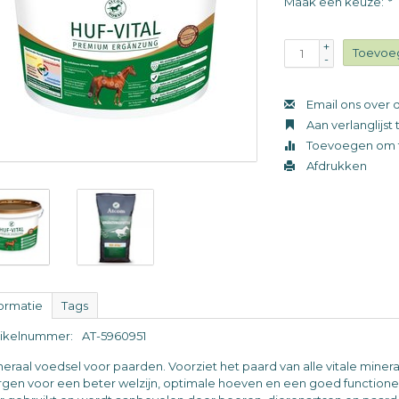
Maak een keuze:
*
+
Toevoe
-
Email ons over d
Aan verlanglijs
Toevoegen om t
Afdrukken
formatie
Tags
tikelnummer:
AT-5960951
neraal voedsel voor paarden. Voorziet het paard van alle vitale mine
rgen voor een beter welzijn, optimale hoeven en een goed functioner