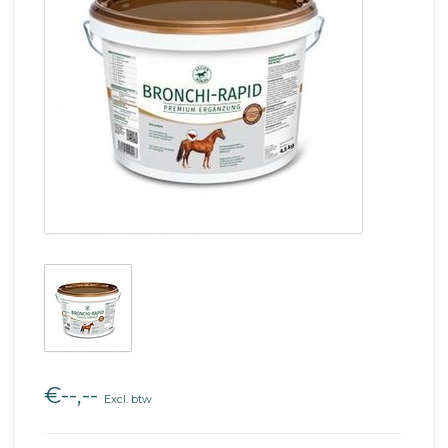
€--,--
Excl. btw