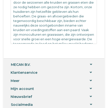
door de seizoenen alle kruiden en grassen eten die
ze nodig hebben om gezond te zijn. Kortom, onze
huisdieren zijn hetzelfde gebleven als hun
behoeften. De graas- en afvoergebieden die
tegenwoordig beschikbaar zijn, bieden echter
nauwelijks deze soortgebonden inname van
kruiden en voedingsstoffen aan een paard. Vaak
zijn monoculturen en grasrassen, die zijn ontworpen
voor snelle groei en een hoge energiewaarde. De
toenemende invloed op het milieu maakt bodems
en voeder op veel plaatsen nog eenzijdiger en
armer.
Atcom Bronchi-Rapid in één oogopslag
MECAN B.V.
een hoge dosis mix van traditionele
Klantenservice
kruidenremedies
met propolis en zwarte komijnolie
Meer
Antioxidanten uit druivenpitten en rozenbottels
ondersteunen de eigen afweer van het lichaam
Mijn account
Hoge doses vitamine C (10.000 mg per kg) en
organisch gebonden zink (2500 mg per kg)
Nieuwsbrief
activeren de zelfherstellende krachten
Socialmedia