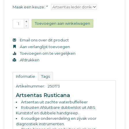
Maak een keuze:
*
+
Toevoegen aan winkelwagen
-
Email ons over dit product
Aan verlanglijst toevoegen
Toevoegen om te vergelijken
Afdrukken
Informatie
Tags
Artikelnummer:
250173
Artsentas Rusticana
Artsentas uit zachte waterbuffelleer
Robusten A
fsluitbare dubbelslot uit ABS
Kunststof en dubbele handgreep.
6 voudige onderverdeling en zijvak voor
diagnostiek instrumenten.