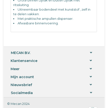
Grote binnen zijvak en buiten zijvak met
ritssluiting.
Uitneembaar bodendeel met kunststof , zelf in
te delen vakken.
Met praktische ampullen dispenser.
Afwasbare binnenvoering.
Kleur: donkerbruin
Maten: 43 x 21 x 27 cm (L x B x H)
MECAN B.V.
Klantenservice
Meer
Mijn account
Nieuwsbrief
Socialmedia