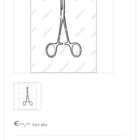
€--,--
Excl. btw