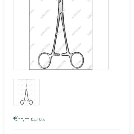
€--,--
Excl. btw