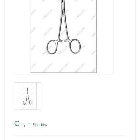
€--,--
Excl. btw