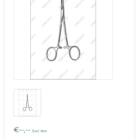
€--,--
Excl. btw