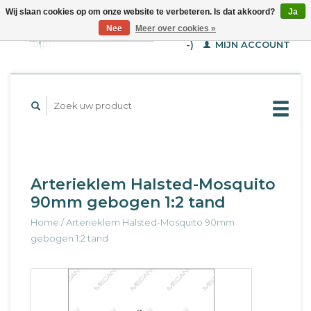
Wij slaan cookies op om onze website te verbeteren. Is dat akkoord?
Ja
WINKELWAGEN (€--,-
Nee
Meer over cookies »
-)
MIJN ACCOUNT
Arterieklem Halsted-Mosquito
90mm gebogen 1:2 tand
Home
/
Arterieklem Halsted-Mosquito 90mm
gebogen 1:2 tand