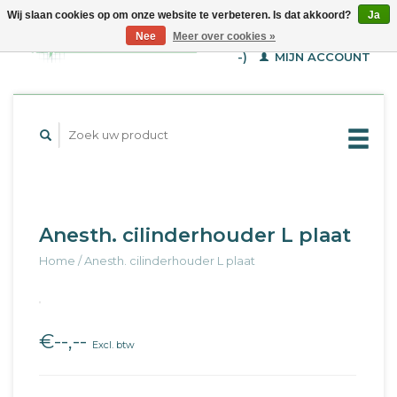
Wij slaan cookies op om onze website te verbeteren. Is dat akkoord?
Ja
WINKELWAGEN (€--,-
Nee
Meer over cookies »
-)
MIJN ACCOUNT
Anesth. cilinderhouder L plaat
Home
/
Anesth. cilinderhouder L plaat
€--,--
Excl. btw