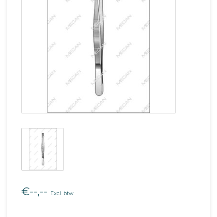
€--,--
Excl. btw