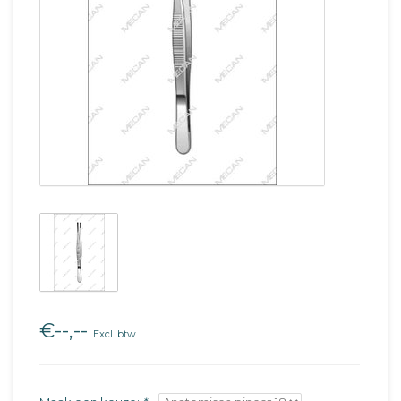
€--,--
Excl. btw