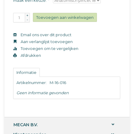
Maak een keuze:
*
+
Toevoegen aan winkelwagen
-
Email ons over dit product
Aan verlanglijst toevoegen
Toevoegen om te vergelijken
Afdrukken
Informatie
Artikelnummer:
M-16-016
Geen informatie gevonden
MECAN B.V.