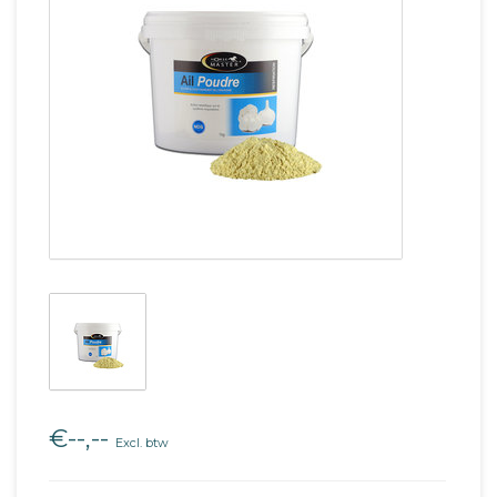
€--,--
Excl. btw