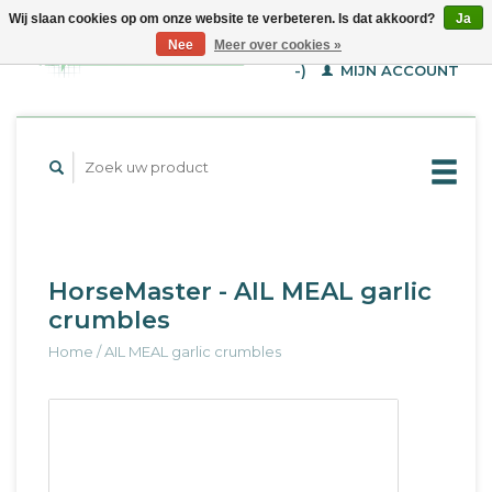
Wij slaan cookies op om onze website te verbeteren. Is dat akkoord?
Ja
WINKELWAGEN (€--,-
Nee
Meer over cookies »
-)
MIJN ACCOUNT
HorseMaster - AIL MEAL garlic
crumbles
Home
/
AIL MEAL garlic crumbles