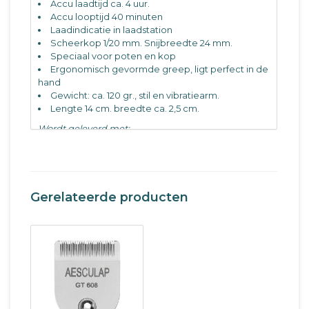
Accu laadtijd ca. 4 uur.
Accu looptijd 40 minuten
Laadindicatie in laadstation
Scheerkop 1/20 mm. Snijbreedte 24 mm.
Speciaal voor poten en kop
Ergonomisch gevormde greep, ligt perfect in de
hand
Gewicht: ca. 120 gr., stil en vibratiearm.
Lengte 14 cm. breedte ca. 2,5 cm.
Wordt geleverd met:
1 x scheerkop GT 608 1/20 mm.
1 x Opsteekkam, borstel en olie.
Laadstation met gereedschap.
Per stuk.
Gerelateerde producten