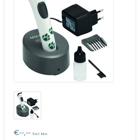
€--,--
Excl. btw