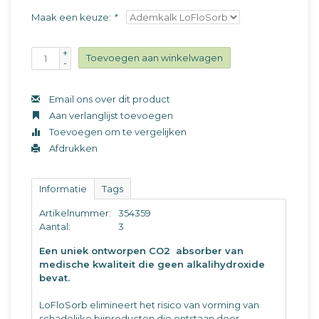
Maak een keuze:
*
+
Toevoegen aan winkelwagen
-
Email ons over dit product
Aan verlanglijst toevoegen
Toevoegen om te vergelijken
Afdrukken
Informatie
Tags
Artikelnummer:
354359
Aantal:
3
Een uniek ontworpen CO2 absorber van
medische kwaliteit die geen alkalihydroxide
bevat.
LoFloSorb elimineert het risico van vorming van
schadelijke bijproducten die ontstaan door