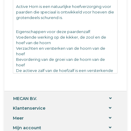
Active Horn is een natuurlijke hoefverzorging voor
paarden die speciaal is ontwikkeld voor hoeven die
grotendeels schurend is.
Eigenschappen voor deze paardenzalf:
Voedende werking op de kikker, de zool en de
hoef van de hoorn
Verzachten en versterken van de hoorn van de
hoef
Bevordering van de groei van de hoorn van de
hoef
De actieve zalf van de hoefzalf is een versterkende
verzorging voor de groei van de hoorn van de hoef.
Het is met name geschikt voor paarden met een
uitgebreide resulterende slijtage van de hoef van
de hoorn, zoals duurpaard of paarden met
MECAN B.V.
hoefhoorns.
Klantenservice
Dit natuurlijke product voor de hoeven van het
paard bevat 100% natuurlijke biopolymeren,
Meer
waardoor een gezonde groei van de aminozuren,
eiwitten en sporenelementen nodig is voor de
Mijn account