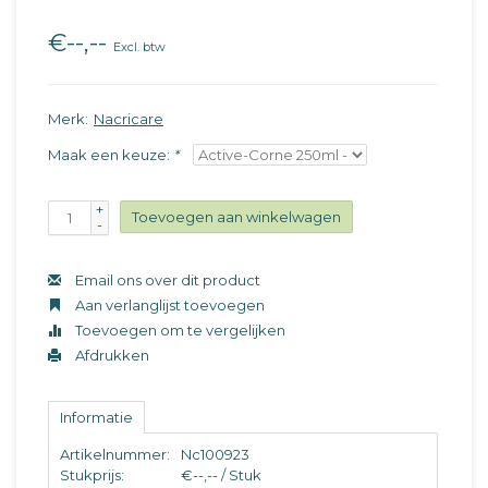
€--,--
Excl. btw
Merk:
Nacricare
Maak een keuze:
*
+
Toevoegen aan winkelwagen
-
Email ons over dit product
Aan verlanglijst toevoegen
Toevoegen om te vergelijken
Afdrukken
Informatie
Artikelnummer:
Nc100923
Stukprijs:
€--,-- / Stuk