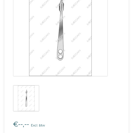
€--,--
Excl. btw